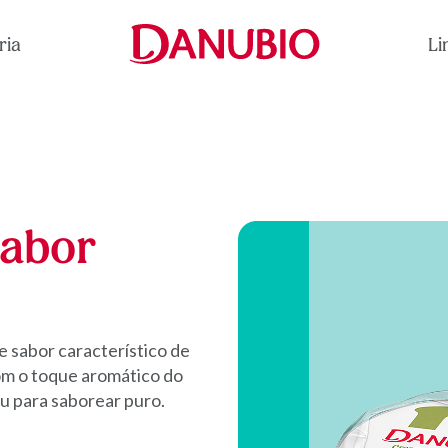
ria
Li
sabor
 sabor característico de
om o toque aromático do
u para saborear puro.