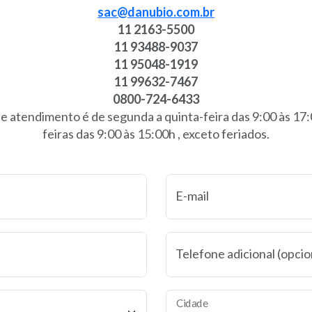
sac@danubio.com.br
11 2163-5500
11 93488-9037
11 95048-1919
11 99632-7467
0800-724-6433
e atendimento é de segunda a quinta-feira das 9:00 às 17:0
feiras das 9:00 às 15:00h , exceto feriados.
E-mail
Telefone adicional (opcio
Cidade